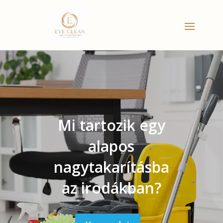
Mi tartozik egy
alapos
nagytakarításba
az irodákban?