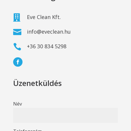

Eve Clean Kft.

info@eveclean.hu

+36 30 834 5298
Üzenetküldés
Név