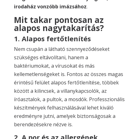
irodaház vonzóbb imázsához
.
Mit takar pontosan az
alapos nagytakarítás?
1. Alapos fertőtlenítés
Nem csupán a látható szennyeződéseket
szükséges eltávolítani, hanem a
baktériumokat, a vírusokat és más
kellemetlenségeket is. Fontos az összes magas
érintésű felület alapos fertőtlenítése, többek
között a kilincsek, a villanykapcsolók, az
íróasztalok, a pultok, a mosdók. Professzionális
készítmények felhasználásával lehet kiváló
eredményre jutni, amelyek biztonságosak a
berendezésekre nézve is.
2. A por és az allergének