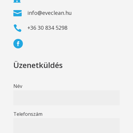

info@eveclean.hu

+36 30 834 5298
Üzenetküldés
Név
Telefonszám