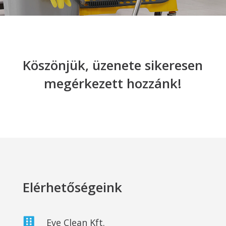
Köszönjük, üzenete sikeresen
megérkezett hozzánk!
Elérhetőségeink

Eve Clean Kft.